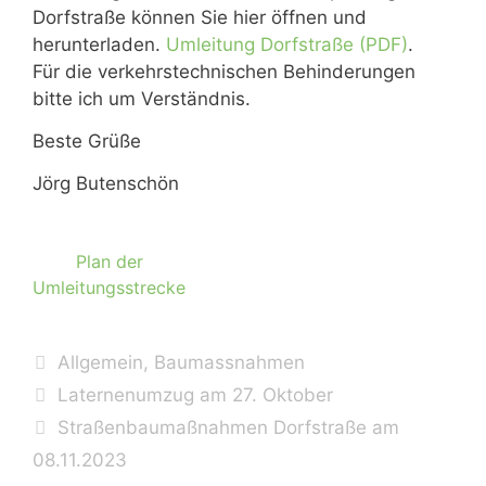
Dorfstraße können Sie hier öffnen und
herunterladen.
Umleitung Dorfstraße (PDF)
.
Für die verkehrstechnischen Behinderungen
bitte ich um Verständnis.
Beste Grüße
Jörg Butenschön
Plan der
Umleitungsstrecke
Kategorien
Allgemein
,
Baumassnahmen
Laternenumzug am 27. Oktober
Straßenbaumaßnahmen Dorfstraße am
08.11.2023