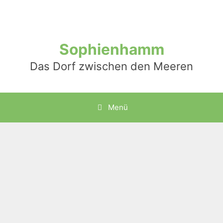
Zum
Inhalt
springen
Sophienhamm
Das Dorf zwischen den Meeren
Menü
Abgrillen und Anpunschen