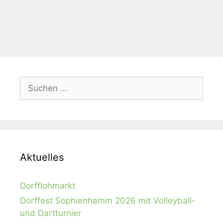
Kategorien
Abgrillen und Anpunschen
,
Allgemein
,
Event
Suchen
nach:
Aktuelles
Dorfflohmarkt
Dorffest Sophienhamm 2026 mit Volleyball-
und Dartturnier